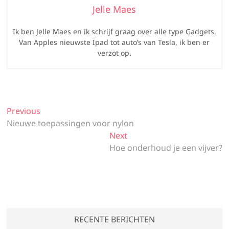
Jelle Maes
Ik ben Jelle Maes en ik schrijf graag over alle type Gadgets.
Van Apples nieuwste Ipad tot auto’s van Tesla, ik ben er
verzot op.
Bericht
Previous
Previous
post:
Nieuwe toepassingen voor nylon
navigatie
Next
Next
post:
Hoe onderhoud je een vijver?
RECENTE BERICHTEN