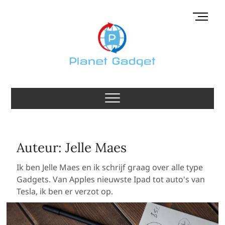
Skip
M
to
e
content
n
u
B
u
Planet Gadget
t
GADGETS BLOG MET DE BESTE GADGETS
t
o
n
Auteur:
Jelle Maes
Ik ben Jelle Maes en ik schrijf graag over alle type
Gadgets. Van Apples nieuwste Ipad tot auto's van
Tesla, ik ben er verzot op.