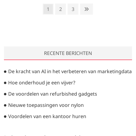
Berichten
Page
Page
Page
Next
1
2
3
page
paginering
RECENTE BERICHTEN
De kracht van AI in het verbeteren van marketingdata
Hoe onderhoud je een vijver?
De voordelen van refurbished gadgets
Nieuwe toepassingen voor nylon
Voordelen van een kantoor huren