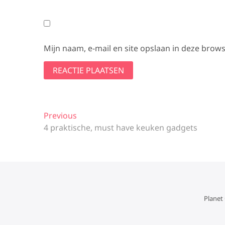
Mijn naam, e-mail en site opslaan in deze brows
Bericht
Previous
Previous
post:
4 praktische, must have keuken gadgets
navigatie
Planet