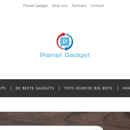
Planet Gadget
Over ons
Partners
Contact
adget
STE GADGETS
IPS
DE BESTE GADGETS
TOYS VOOR DE BIG BOYS
FAN