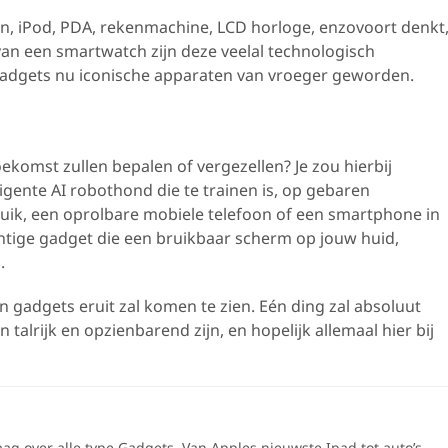
n, iPod, PDA, rekenmachine, LCD horloge, enzovoort denkt
n van een smartwatch zijn deze veelal technologisch
 gadgets nu iconische apparaten van vroeger geworden.
ekomst zullen bepalen of vergezellen? Je zou hierbij
igente AI robothond die te trainen is, op gebaren
k, een oprolbare mobiele telefoon of een smartphone in
tige gadget die een bruikbaar scherm op jouw huid,
.
gadgets eruit zal komen te zien. Eén ding zal absoluut
talrijk en opzienbarend zijn, en hopelijk allemaal hier bij
raag over alle type Gadgets. Van Apples nieuwste Ipad tot auto’s