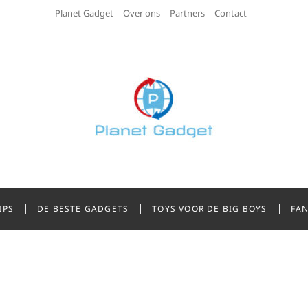
Planet Gadget
Over ons
Partners
Contact
adget
STE GADGETS
IPS
DE BESTE GADGETS
TOYS VOOR DE BIG BOYS
FAN