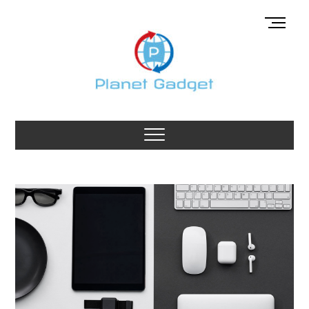
Skip
M
to
e
content
n
u
B
u
Planet Gadget
t
GADGETS BLOG MET DE BESTE GADGETS
t
o
n